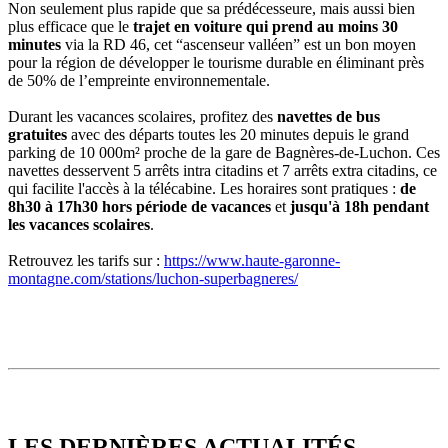
Non seulement plus rapide que sa prédécesseure, mais aussi bien
plus efficace que le
trajet en voiture qui prend au moins 30
minutes
via la RD 46, cet “ascenseur valléen” est un bon moyen
pour la région de développer le tourisme durable en éliminant près
de 50% de l’empreinte environnementale.
Durant les vacances scolaires, profitez des
navettes de bus
gratuites
avec des départs toutes les 20 minutes depuis le grand
parking de 10 000m² proche de la gare de Bagnères-de-Luchon. Ces
navettes desservent 5 arrêts intra citadins et 7 arrêts extra citadins, ce
qui facilite l'accès à la télécabine. Les horaires sont pratiques :
de
8h30 à 17h30 hors période de vacances
et
jusqu'à 18h pendant
les vacances scolaires
.
Retrouvez les tarifs sur :
https://www.haute-garonne-
montagne.com/stations/luchon-superbagneres/
LES DERNIÈRES
ACTUALITÉS