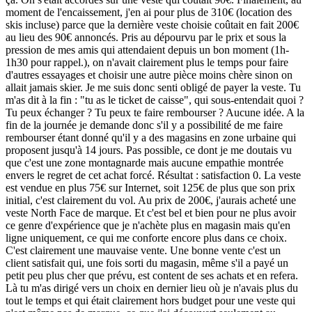
moment de l'encaissement, j'en ai pour plus de 310€ (location des
skis incluse) parce que la dernière veste choisie coûtait en fait 200€
au lieu des 90€ annoncés. Pris au dépourvu par le prix et sous la
pression de mes amis qui attendaient depuis un bon moment (1h-
1h30 pour rappel.), on n'avait clairement plus le temps pour faire
d'autres essayages et choisir une autre pièce moins chère sinon on
allait jamais skier. Je me suis donc senti obligé de payer la veste. Tu
m'as dit à la fin : "tu as le ticket de caisse", qui sous-entendait quoi ?
Tu peux échanger ? Tu peux te faire rembourser ? Aucune idée. A la
fin de la journée je demande donc s'il y a possibilité de me faire
rembourser étant donné qu'il y a des magasins en zone urbaine qui
proposent jusqu'à 14 jours. Pas possible, ce dont je me doutais vu
que c'est une zone montagnarde mais aucune empathie montrée
envers le regret de cet achat forcé. Résultat : satisfaction 0. La veste
est vendue en plus 75€ sur Internet, soit 125€ de plus que son prix
initial, c'est clairement du vol. Au prix de 200€, j'aurais acheté une
veste North Face de marque. Et c'est bel et bien pour ne plus avoir
ce genre d'expérience que je n'achète plus en magasin mais qu'en
ligne uniquement, ce qui me conforte encore plus dans ce choix.
C'est clairement une mauvaise vente. Une bonne vente c'est un
client satisfait qui, une fois sorti du magasin, même s'il a payé un
petit peu plus cher que prévu, est content de ses achats et en refera.
Là tu m'as dirigé vers un choix en dernier lieu où je n'avais plus du
tout le temps et qui était clairement hors budget pour une veste qui